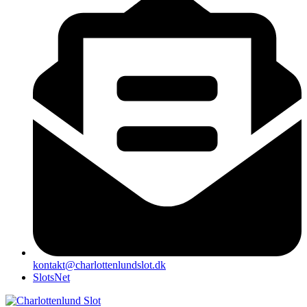
kontakt@charlottenlundslot.dk
SlotsNet