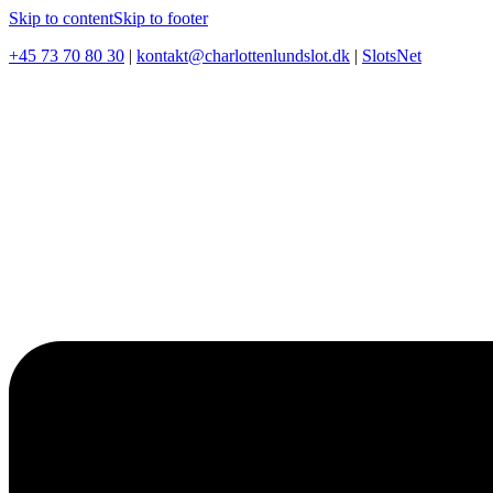
Skip to content
Skip to footer
+45 73 70 80 30
|
kontakt@charlottenlundslot.dk
|
SlotsNet