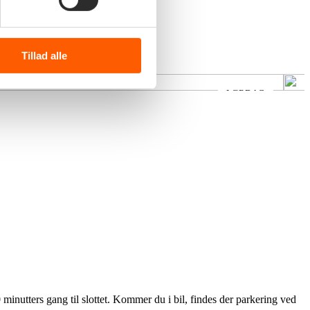
Danser med Piger
H
Tillad alle
LØRDAG
0 minutters gang til slottet. Kommer du i bil, findes der parkering ved