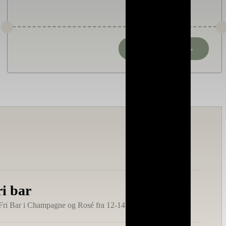
KONTAKT OS →
ri bar
Fri Bar i Champagne og Rosé fra 12-14