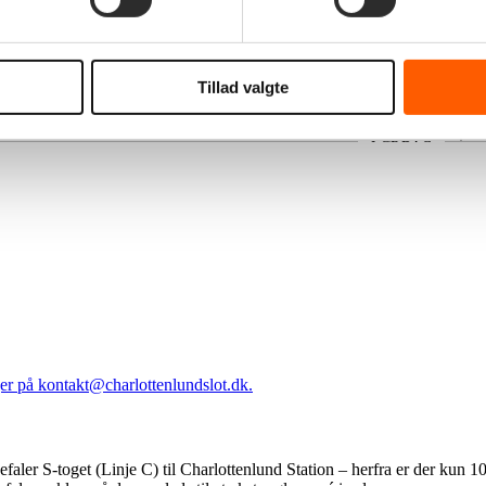
Karoline Funder
Tillad valgte
LØRDAG
aljer på kontakt@charlottenlundslot.dk.
nbefaler S-toget (Linje C) til Charlottenlund Station – herfra er der kun 1