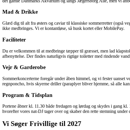
det gamle Danmarks Akvarium og langs Jægersborg Allé, men vi anbefaler
Mad & Drikke
Glæd dig til alt fra østers og caviar til klassiske sommerretter (også 
ikke medbringes. Vi er kontantløse, så husk kortet eller MobilePay.
Faciliteter
Du er velkommen til at medbringe tæpper til græsset, men lad klapstol
afbenyttelse. Der findes naturligvis rigtige toiletter med rindende van
Vejr & Garderobe
Sommerkoncerterne foregår under åben himmel, og vi fester uanset vejre
regnponcho, hvis skyerne driller (paraplyer bliver hjemme, så alle kan
Program & Tidsplan
Portene åbner kl. 11.30 både fredagen og lørdag og skydes i gang kl.
hvorefter vores nat-DJ tager over og skaber den rette stemning under de 
Vi Søger Frivillige til 2027