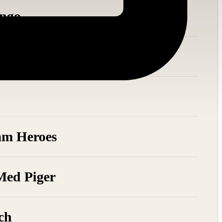
ngo
e Funder
m Heroes
Med Piger
ch