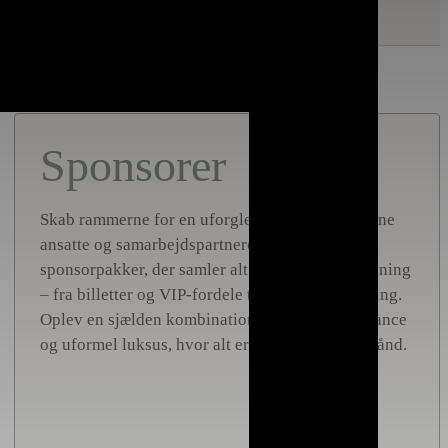
Sponsorer
Skab rammerne for en uforglemmelig dag for dine
ansatte og samarbejdspartnere. Vi tilbyder
sponsorpakker, der samler alt det bedste i én løsning
– fra billetter og VIP-fordele til lækker forplejning.
Oplev en sjælden kombination af historisk elegance
og uformel luksus, hvor alt er sørget for på forhånd.