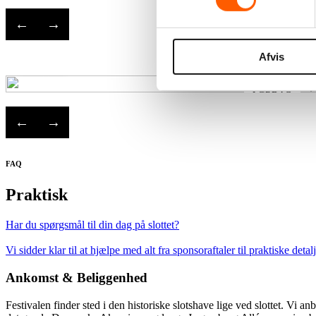
←
→
Rosa
Afvis
LØRDAG
←
→
FAQ
Praktisk
Har du spørgsmål til din dag på slottet?
Vi sidder klar til at hjælpe med alt fra sponsoraftaler til praktiske det
Ankomst & Beliggenhed
Festivalen finder sted i den historiske slotshave lige ved slottet. Vi a