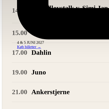
Grundlovstalk v. Simi Jan
14.00
Gæster: Marie Brixtofte, Christian Vigilius m.fl.
15.00
Selma Milt
4 & 5 JUNI 2027
Køb billetter →
17.00
Dahlin
19.00
Juno
21.00
Ankerstjerne