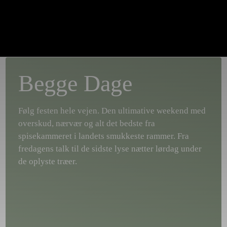
PRAKTISK
BLIV FRIVILLIG
|
|
Begge Dage
Følg festen hele vejen. Den ultimative weekend med
overskud, nærvær og alt det bedste fra
spisekammeret i landets smukkeste rammer. Fra
fredagens talk til de sidste lyse nætter lørdag under
de oplyste træer.