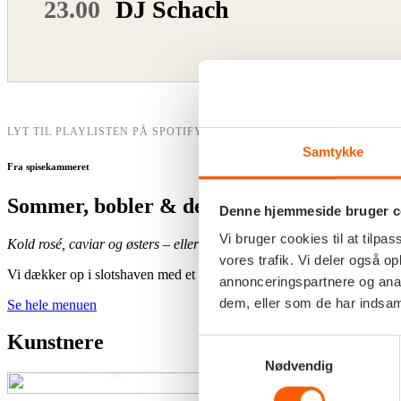
23.00
DJ Schach
LYT TIL PLAYLISTEN PÅ SPOTIFY
Samtykke
Fra spisekammeret
Sommer, bobler & delikatesser
Denne hjemmeside bruger c
Vi bruger cookies til at tilpas
Kold rosé, caviar og østers – eller måske en saftig, klassisk burger?
vores trafik. Vi deler også 
Vi dækker op i slotshaven med et stort udvalg, der hylder de lange l
annonceringspartnere og anal
dem, eller som de har indsaml
Se hele menuen
Kunstnere
Samtykkevalg
Ankerstjerne
Nødvendig
FREDAG