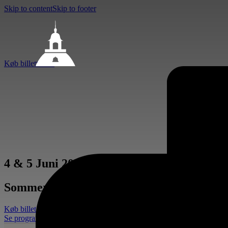
Skip to content
Skip to footer
Køb billetter →
4 & 5 Juni 2027 · Charlottenlund Slot
Sommerkoncerter på Slottet
Køb billet til 2027
Se programmet