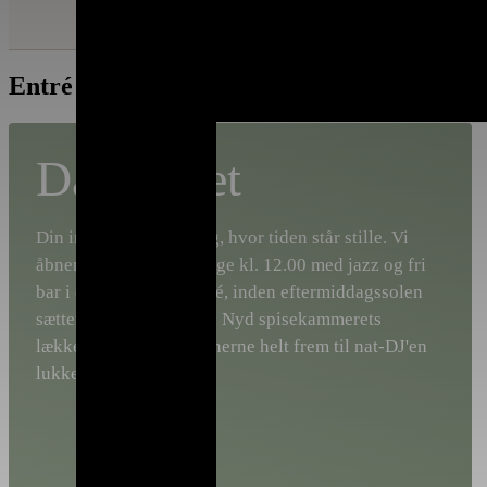
BILLETTER
PROGRAM
MAD & DRIKKE
|
|
Entré
Dagsbillet
Din invitation til en dag, hvor tiden står stille. Vi
åbner portene begge dage kl. 12.00 med jazz og fri
bar i champagne og rosé, inden eftermiddagssolen
sætter gang i musikken. Nyd spisekammerets
lækkerier under trækronerne helt frem til nat-DJ'en
lukker festen kl. 01.00.