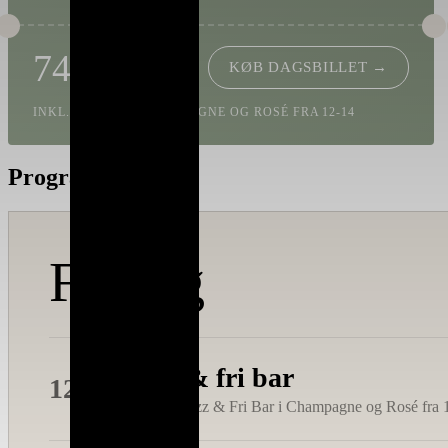
745,-
KØB DAGSBILLET →
INKL. FRI BAR I CHAMPAGNE OG ROSÉ FRA 12-14
Program 2026
Fredag
Firo & fri bar
12.00
Lækker Jazz & Fri Bar i Champagne og Rosé fra 