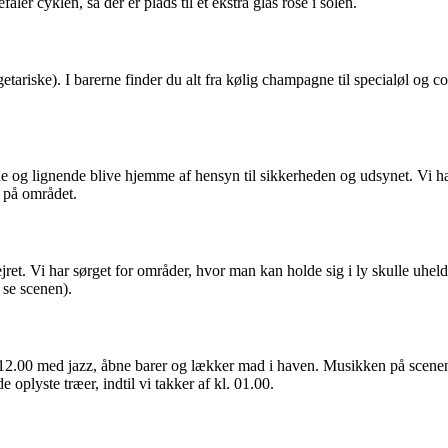
 cyklen, så der er plads til et ekstra glas rosé i solen.
vegetariske). I barerne finder du alt fra kølig champagne til specialøl o
e og lignende blive hjemme af hensyn til sikkerheden og udsynet. Vi ha
d på området.
t. Vi har sørget for områder, hvor man kan holde sig i ly skulle uhelde
 se scenen).
 12.00 med jazz, åbne barer og lækker mad i haven. Musikken på scenen
oplyste træer, indtil vi takker af kl. 01.00.