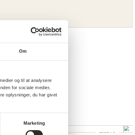
Om
 medier og til at analysere
nden for sociale medier,
e oplysninger, du har givet
Juno
S
Marketing
FREDAG