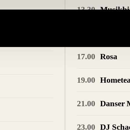
13.30
Musikbi
15.00
Karolin
17.00
Rosa
19.00
Hometea
21.00
Danser 
23.00
DJ Scha