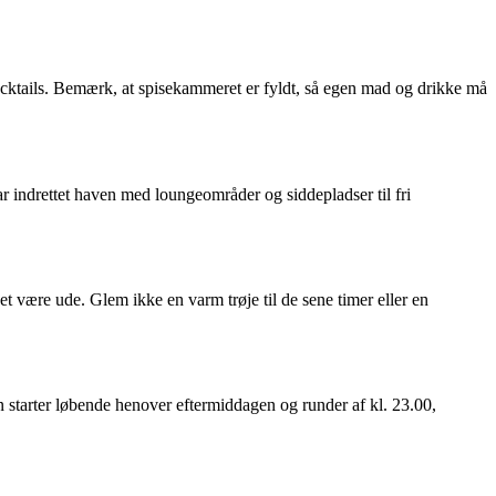
g cocktails. Bemærk, at spisekammeret er fyldt, så egen mad og drikke må
r indrettet haven med loungeområder og siddepladser til fri
t være ude. Glem ikke en varm trøje til de sene timer eller en
 starter løbende henover eftermiddagen og runder af kl. 23.00,