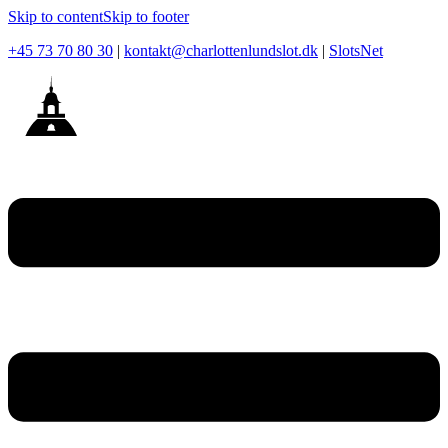
Skip to content
Skip to footer
+45 73 70 80 30
|
kontakt@charlottenlundslot.dk
|
SlotsNet