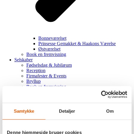
Bonneværelset
Prinsesse Gemakket & Haakons Værelse
Østværelset
Book en fremvisning
Selskaber
Fødselsdag & Jubilæum
Reception
Firmafester & Events
Bryllup
Book en fremvisning
Om Slottet
Kontakt
Fremvisning
Praktisk info
Samtykke
Detaljer
Om
Presse
Kontakt os
Denne hjemmeside bruger cookies