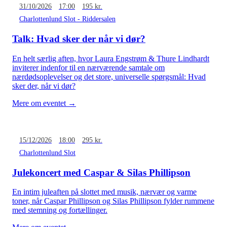
31/10/2026
17:00
195 kr.
Charlottenlund Slot - Riddersalen
Talk: Hvad sker der når vi dør?
En helt særlig aften, hvor Laura Engstrøm & Thure Lindhardt
inviterer indenfor til en nærværende samtale om
nærdødsoplevelser og det store, universelle spørgsmål: Hvad
sker der, når vi dør?
Mere om eventet →
15/12/2026
18:00
295 kr.
Charlottenlund Slot
Julekoncert med Caspar & Silas Phillipson
En intim juleaften på slottet med musik, nærvær og varme
toner, når Caspar Phillipson og Silas Phillipson fylder rummene
med stemning og fortællinger.